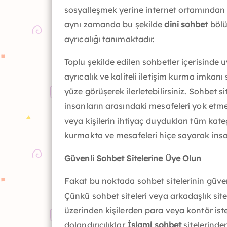
sosyalleşmek yerine internet ortamından 
aynı zamanda bu şekilde
dini sohbet
bölü
ayrıcalığı tanımaktadır.
Toplu şekilde edilen sohbetler içerisinde u
ayrıcalık ve kaliteli iletişim kurma imkanı 
yüze görüşerek ilerletebilirsiniz. Sohbet si
insanların arasındaki mesafeleri yok etme
veya kişilerin ihtiyaç duydukları tüm kateg
kurmakta ve mesafeleri hiçe sayarak insan
Güvenli Sohbet Sitelerine Üye Olun
Fakat bu noktada sohbet sitelerinin güveni
Çünkü sohbet siteleri veya arkadaşlık site
üzerinden kişilerden para veya kontör ist
dolandırıcılıklar
İslami sohbet
sitelerinden