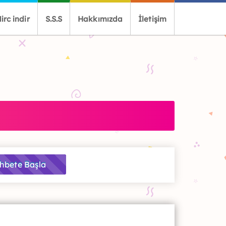
irc indir
S.S.S
Hakkımızda
İletişim
hbete Başla