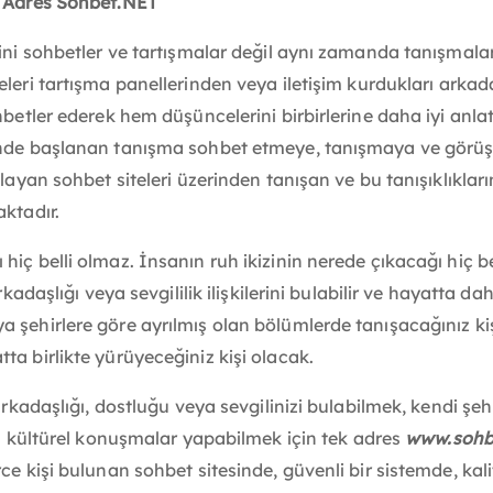
k Adres Sohbet.NET
dini sohbetler ve tartışmalar değil aynı zamanda tanışmal
eleri tartışma panellerinden veya iletişim kurdukları arkad
ohbetler ederek hem düşüncelerini birbirlerine daha iyi an
sinde başlanan tanışma sohbet etmeye, tanışmaya ve görüş
ayan sohbet siteleri üzerinden tanışan ve bu tanışıklıklarını 
aktadır.
iç belli olmaz. İnsanın ruh ikizinin nerede çıkacağı hiç b
rkadaşlığı veya sevgililik ilişkilerini bulabilir ve hayatta da
şehirlere göre ayrılmış olan bölümlerde tanışacağınız kişile
ta birlikte yürüyeceğiniz kişi olacak.
arkadaşlığı, dostluğu veya sevgilinizi bulabilmek, kendi şeh
eya kültürel konuşmalar yapabilmek için tek adres
www.sohb
ce kişi bulunan sohbet sitesinde, güvenli bir sistemde, kali