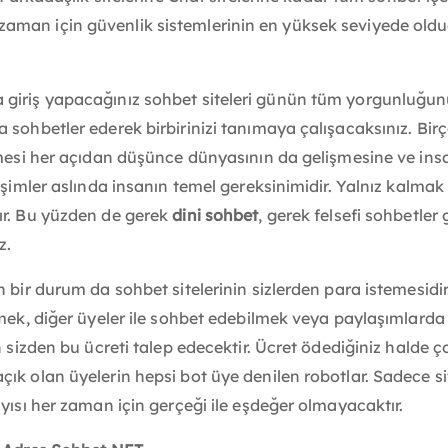
man için güvenlik sistemlerinin en yüksek seviyede olduğu
giriş yapacağınız sohbet siteleri günün tüm yorgunluğunu a
 sohbetler ederek birbirinizi tanımaya çalışacaksınız. Birç
mesi her açıdan düşünce dünyasının da gelişmesine ve insan
işimler aslında insanın temel gereksinimidir. Yalnız kalma
ır. Bu yüzden de gerek
dini sohbet
, gerek felsefi sohbetler
z.
n bir durum da sohbet sitelerinin sizlerden para istemesidi
mek, diğer üyeler ile sohbet edebilmek veya paylaşımlarda 
n sizden bu ücreti talep edecektir. Ücret ödediğiniz halde
ık olan üyelerin hepsi bot üye denilen robotlar. Sadece si
yısı her zaman için gerçeği ile eşdeğer olmayacaktır.