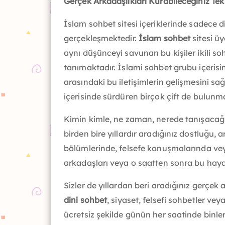
Gerçek Arkadaşlıkları Kurabileceğiniz Te
İslam sohbet sitesi içeriklerinde sadece 
gerçekleşmektedir.
İslam sohbet
sitesi üy
aynı düşünceyi savunan bu kişiler ikili s
tanımaktadır. İslami sohbet grubu içeri
arasındaki bu iletişimlerin gelişmesini sağl
içerisinde sürdüren birçok çift de bulunm
Kimin kimle, ne zaman, nerede tanışacağı h
birden bire yıllardır aradığınız dostluğu, a
bölümlerinde, felsefe konuşmalarında veya 
arkadaşları veya o saatten sonra bu hayat
Sizler de yıllardan beri aradığınız gerçek 
dini sohbet
, siyaset, felsefi sohbetler v
ücretsiz şekilde günün her saatinde binler