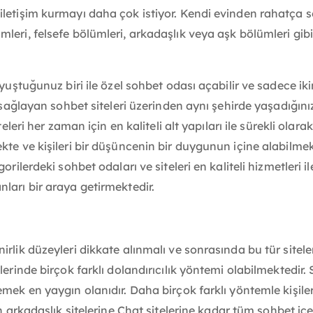
iletişim kurmayı daha çok istiyor. Kendi evinden rahatça 
mleri, felsefe bölümleri, arkadaşlık veya aşk bölümleri gi
yuştuğunuz biri ile özel sohbet odası açabilir ve sadece ikin
sağlayan sohbet siteleri üzerinden aynı şehirde yaşadığınız ki
teleri her zaman için en kaliteli alt yapıları ile sürekli olar
kte ve kişileri bir düşüncenin bir duygunun içine alabilmek
orilerdeki sohbet odaları ve siteleri en kaliteli hizmetleri
ları bir araya getirmektedir.
rlik düzeyleri dikkate alınmalı ve sonrasında bu tür sitele
lerinde birçok farklı dolandırıcılık yöntemi olabilmektedir.
emek en yaygın olanıdır. Daha birçok farklı yöntemle kişile
 arkadaşlık sitelerine Chat sitelerine kadar tüm sohbet içer