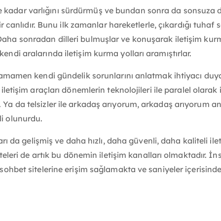
kadar varlığını sürdürmüş ve bundan sonra da sonsuza dek 
lıdır. Bunu ilk zamanlar hareketlerle, çıkardığı tuhaf ses
Daha sonradan dilleri bulmuşlar ve konuşarak iletişim kurm
kendi aralarında iletişim kurma yolları aramıştırlar.
eya tamamen kendi gündelik sorunlarını anlatmak ihtiyacı 
u iletişim araçları dönemlerin teknolojileri ile paralel olar
 Ya da telsizler ile arkadaş arıyorum, arkadaş arıyorum ano
li olunurdu.
lları da gelişmiş ve daha hızlı, daha güvenli, daha kaliteli il
siteleri de artık bu dönemin iletişim kanalları olmaktadır. İn
k sohbet sitelerine erişim sağlamakta ve saniyeler içerisin