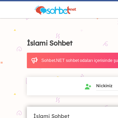
İslami Sohbet
Sohbet.NET sohbet odaları içerisinde şua
İslami Sohbet