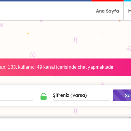
Ana Sayfa
M
n; 133, kullanıcı 49 kanal içerisinde chat yapmaktadır.
So