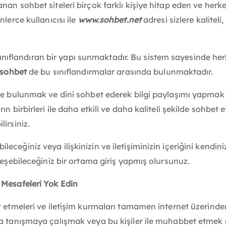
an sohbet siteleri birçok farklı kişiye hitap eden ve herk
lerce kullanıcısı ile
www.sohbet.net
adresi sizlere kalite
e sınıflandıran bir yapı sunmaktadır. Bu sistem sayesinde he
 sohbet
de bu sınıflandırmalar arasında bulunmaktadır.
de bulunmak ve dini sohbet ederek bilgi paylaşımı yapmak is
ın birbirleri ile daha etkili ve daha kaliteli şekilde sohbe
irsiniz.
ceğiniz veya ilişkinizin ve iletişiminizin içeriğini kendin
leşebileceğiniz bir ortama giriş yapmış olursunuz.
 Mesafeleri Yok Edin
t etmeleri ve iletişim kurmaları tamamen internet üzerinde
la tanışmaya çalışmak veya bu kişiler ile muhabbet etmek